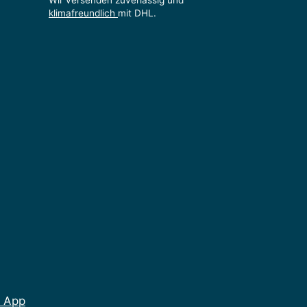
Wir versenden zuverlässig und
klimafreundlich
mit DHL.