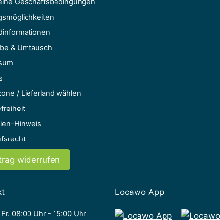
eine Geschäftsbedingungen
gsmöglichkeiten
dinformationen
be & Umtausch
ssum
s
one / Lieferland wählen
freiheit
ien-Hinweis
ufsrecht
trag widerrufen
kt
Locawo App
 Fr. 08:00 Uhr - 15:00 Uhr