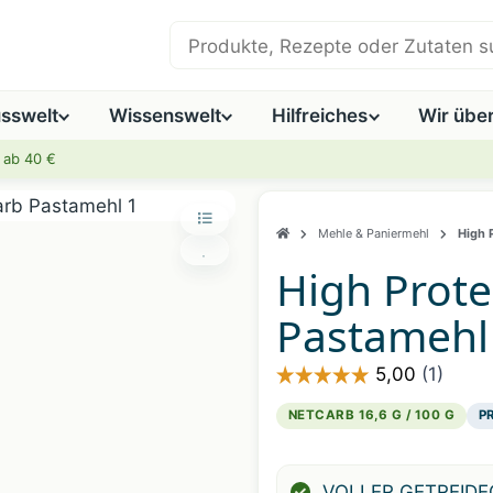
Shop durchsuchen
sswelt
Wissenswelt
Hilfreiches
Wir übe
 ab 40 €
Mehle & Paniermehl
High 
High Prote
Pastamehl
NETCARB 16,6 G / 100 G
PR
Artikelnummer:
1220001
VOLLER GETREIDE