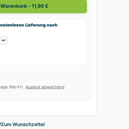
n Warenkorb
- 11,99 €
kostenlosen Lieferung nach
stage (Mo-Fr)
Ausland abweichend
Zum Wunschzettel