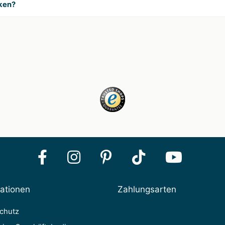
ken?
mationen
Zahlungsarten
chutz