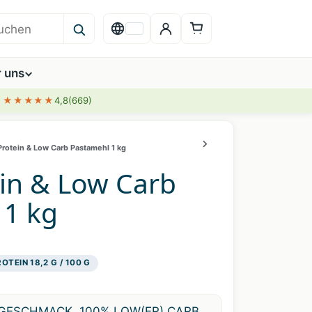
r uns
★★★★★
4,8
(669)
Protein & Low Carb Pastamehl 1 kg
in & Low Carb
 1 kg
OTEIN 18,2 G / 100 G
GESCHMACK, 100% LOW(ER) CARB