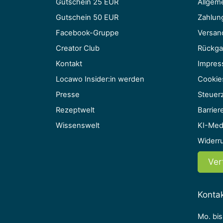
Gutschein 25 EUR
Allgem
Gutschein 50 EUR
Zahlun
Facebook-Gruppe
Versan
Creator Club
Rückga
Kontakt
Impre
Locawo Insider:in werden
Cookie
Presse
Steuerz
Rezeptwelt
Barriere
Wissenswelt
KI-Med
Widerr
Ver
Konta
Mo. bis