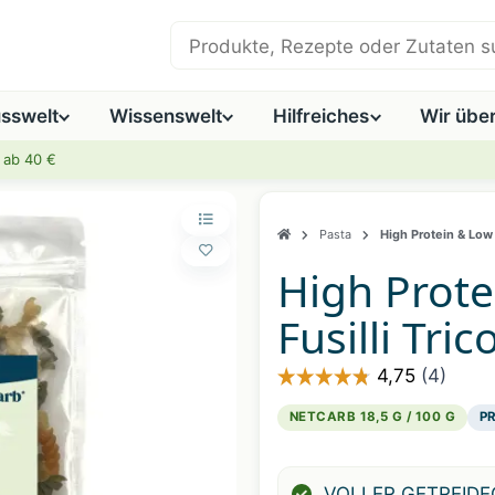
Shop durchsuchen
sswelt
Wissenswelt
Hilfreiches
Wir übe
 ab 40 €
Pasta
High Protein & Low 
High Prote
Fusilli Tric
NETCARB 18,5 G / 100 G
PR
Artikelnummer:
3117061
VOLLER GETREIDE