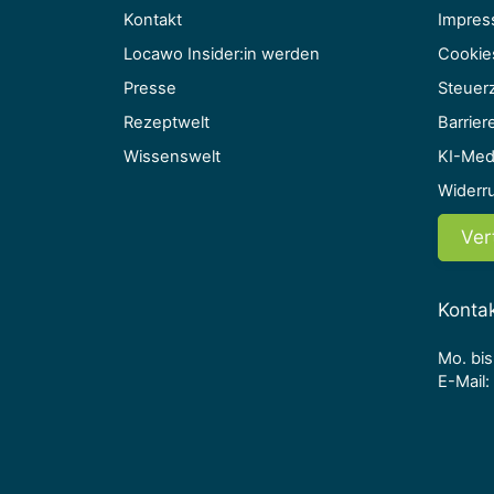
Kontakt
Impre
Locawo Insider:in werden
Cookie
Presse
Steuerz
Rezeptwelt
Barriere
Wissenswelt
KI-Med
Widerr
Ver
Konta
Mo. bis
E-Mail: