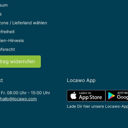
ssum
s
one / Lieferland wählen
freiheit
ien-Hinweis
ufsrecht
trag widerrufen
kt
Locawo App
 Fr. 08:00 Uhr - 15:00 Uhr
hallo@locawo.com
Lade Dir hier unsere Locawo-App