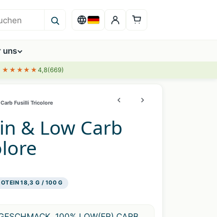
r uns
★★★★★
4,8
(669)
Carb Fusilli Tricolore
in & Low Carb
olore
OTEIN 18,3 G / 100 G
GESCHMACK, 100% LOW(ER) CARB